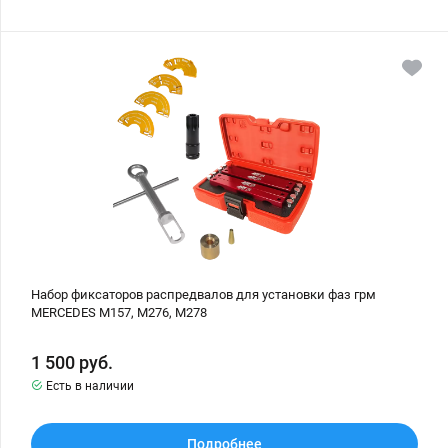
Набор
фиксаторов
распредвалов
для
установки
фаз
грм
MERCEDES
M157,
M276,
M278
Набор фиксаторов распредвалов для установки фаз грм
MERCEDES M157, M276, M278
1 500
руб.
Есть в наличии
Подробнее