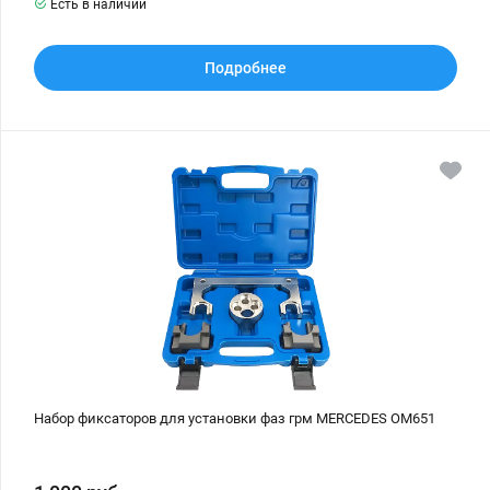
Есть в наличии
Подробнее
Набор
фиксаторов
для
установки
фаз
грм
MERCEDES
OM651
Набор фиксаторов для установки фаз грм MERCEDES OM651