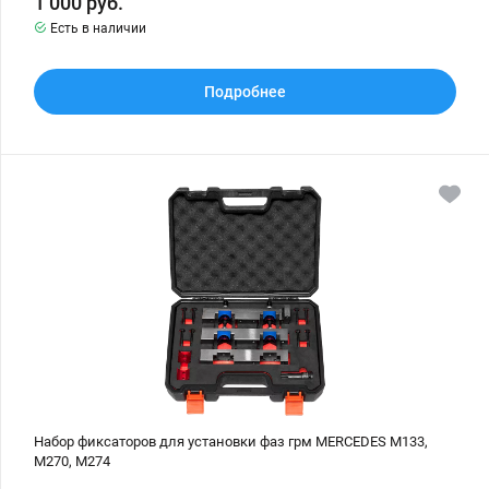
1 000
руб.
Есть в наличии
Подробнее
Набор
фиксаторов
для
установки
фаз
грм
MERCEDES
M133,
M270,
M274
Набор фиксаторов для установки фаз грм MERCEDES M133,
M270, M274