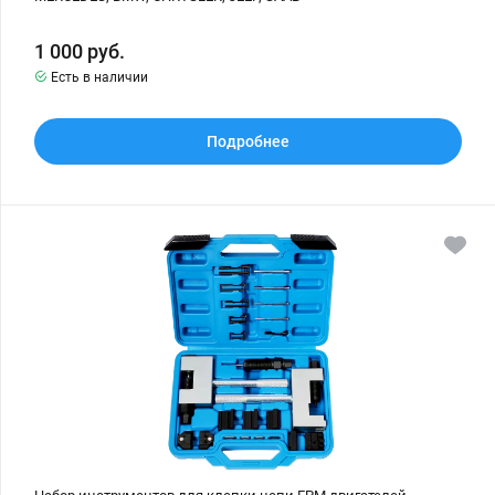
1 000
руб.
Есть в наличии
Подробнее
Набор
инструментов
для
клепки
цепи
ГРМ
двигателей
MERCEDES
M271,
M272,
M273