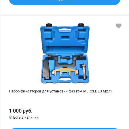
Набор
фиксаторов
для
установки
фаз
грм
MERCEDES
M271
Набор фиксаторов для установки фаз грм MERCEDES M271
1 000
руб.
Есть в наличии