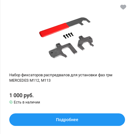
Другие
Набор
фиксаторов
распредвалов
для
Допы
установки
фаз
грм
MERCEDES
M112,
M113
Набор фиксаторов распредвалов для установки фаз грм
MERCEDES M112, M113
1 000
руб.
Есть в наличии
Подробнее