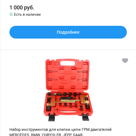
1 000
руб.
Есть в наличии
Подробнее
Набор
инструментов
для
клепки
цепи
ГРМ
двигателей
MERCEDES,
BMW,
CHRYSLER,
JEEP,
SAAB
Набор инструментов для клепки цепи ГРМ двигателей
MERCEDES, BMW, CHRYSLER, JEEP, SAAB