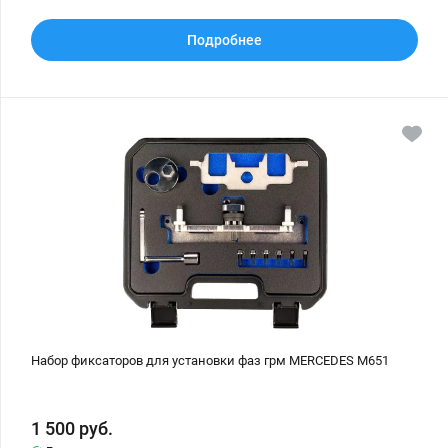
Подробнее
Набор
фиксаторов
для
установки
фаз
грм
MERCEDES
M651
Набор фиксаторов для установки фаз грм MERCEDES M651
1 500
руб.