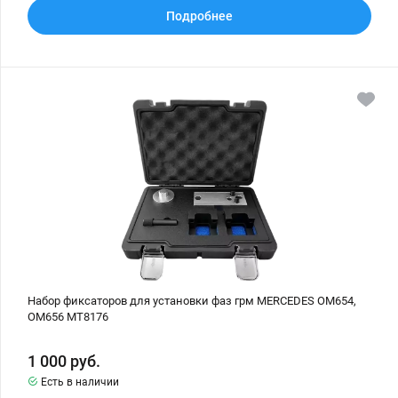
Подробнее
Набор
фиксаторов
для
установки
фаз
грм
MERCEDES
OM654,
OM656
MT8176
Набор фиксаторов для установки фаз грм MERCEDES OM654,
OM656 MT8176
1 000
руб.
Есть в наличии