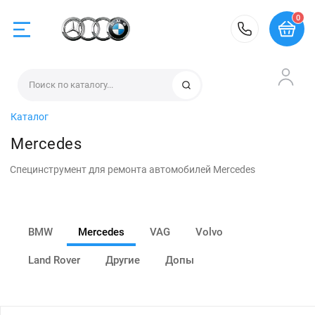
0
BMW
Найти
Каталог
Mercedes
Mercedes
Специнструмент для ремонта автомобилей Mercedes
VAG
Volvo
BMW
Mercedes
VAG
Volvo
Land Rover
Другие
Допы
Land Rover