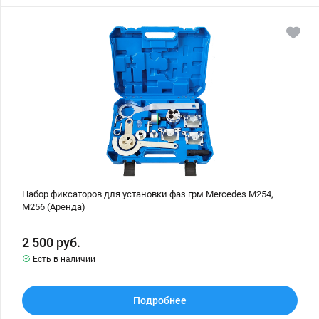
Набор
фиксаторов
для
установки
фаз
грм
Mercedes
M254,
M256
(Аренда)
Набор фиксаторов для установки фаз грм Mercedes M254,
M256 (Аренда)
2 500
руб.
Есть в наличии
Подробнее