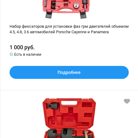
автомобилей
Porsche
Cayenne
и
Panamera
Набор фиксаторов для установки фаз грм двигателей объемом
4.5, 4.8, 3.6 автомобилей Porsche Cayenne и Panamera
1 000
руб.
Есть в наличии
Подробнее
Набор
для
регулировки
и
установки
сцепления
автоматической
трансмиссии
DSG