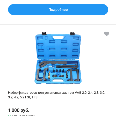
Подробнее
Набор
фиксаторов
для
установки
фаз
грм
VAG
2.0,
2.4,
2.8,
3.0,
3.2,
4.2,
5.2
FSI,
TFSI
Набор фиксаторов для установки фаз грм VAG 2.0, 2.4, 2.8, 3.0,
3.2, 4.2, 5.2 FSI, TFSI
1 000
руб.