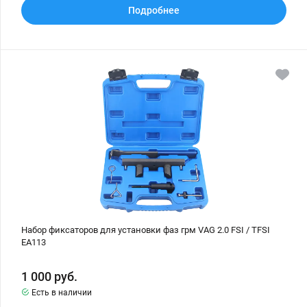
Подробнее
Набор
фиксаторов
для
установки
фаз
грм
VAG
2.0
FSI
/
TFSI
EA113
Набор фиксаторов для установки фаз грм VAG 2.0 FSI / TFSI
EA113
1 000
руб.
Есть в наличии