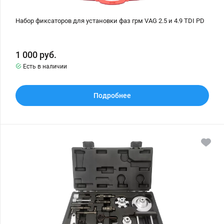
Набор фиксаторов для установки фаз грм VAG 2.5 и 4.9 TDI PD
1 000
руб.
Есть в наличии
Подробнее
Набор
фиксаторов
для
установки
фаз
грм
VAG
2.7,
3.0,
4.0,
4.2
TDI