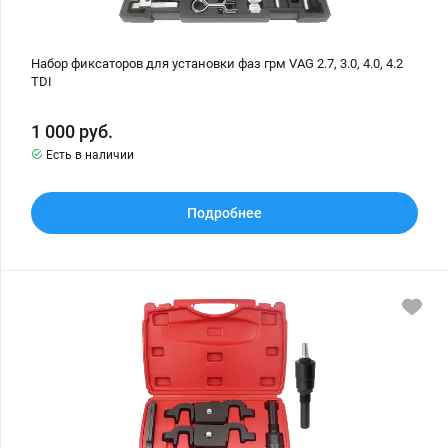
Набор фиксаторов для установки фаз грм VAG 2.7, 3.0, 4.0, 4.2
TDI
1 000
руб.
Есть в наличии
Подробнее
Набор
фиксаторов
для
установки
фаз
грм
двигателей
объемом
4.5,
4.8,
3.6