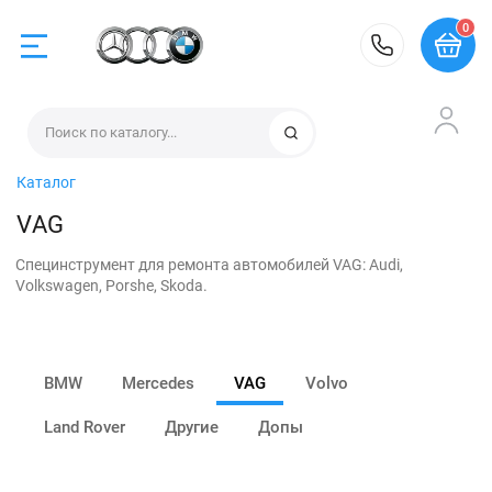
0
BMW
Найти
Каталог
Mercedes
VAG
Специнструмент для ремонта автомобилей VAG: Audi,
VAG
Volkswagen, Porshe, Skoda.
Volvo
BMW
Mercedes
VAG
Volvo
Land Rover
Land Rover
Другие
Допы