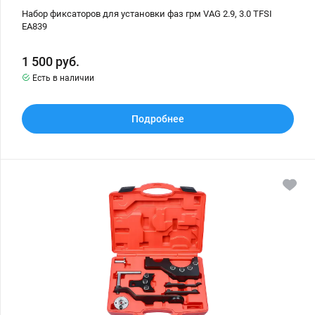
Набор фиксаторов для установки фаз грм VAG 2.9, 3.0 TFSI
EA839
1 500
руб.
Есть в наличии
Подробнее
Набор
фиксаторов
для
установки
фаз
грм
VAG
2.5
и
4.9
TDI
PD