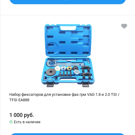
Набор
фиксаторов
для
установки
фаз
грм
VAG
1.8
и
2.0
TSI
/
TFSI
EA888
Набор фиксаторов для установки фаз грм VAG 1.8 и 2.0 TSI /
TFSI EA888
1 000
руб.
Есть в наличии