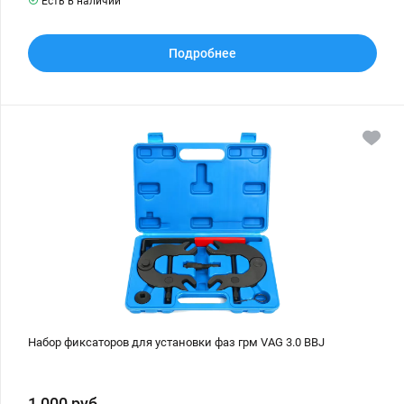
Есть в наличии
Подробнее
Набор
фиксаторов
для
установки
фаз
грм
VAG
3.0
BBJ
Набор фиксаторов для установки фаз грм VAG 3.0 BBJ
1 000
руб.