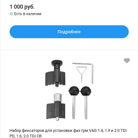
1 000
руб.
Есть в наличии
Подробнее
Набор
фиксаторов
для
установки
фаз
грм
VAG
1.4,
1.9
и
2.0
TDi
PD,
1.6,
2.0
TDi
CR
Набор фиксаторов для установки фаз грм VAG 1.4, 1.9 и 2.0 TDi
PD, 1.6, 2.0 TDi CR