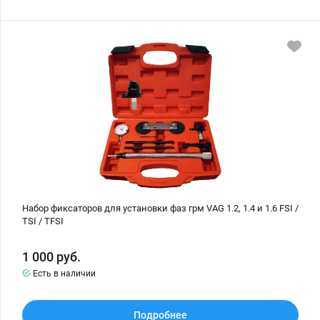
Набор
фиксаторов
для
установки
фаз
грм
VAG
1.2,
1.4
и
1.6
FSI
/
TSI
/
TFSI
Набор фиксаторов для установки фаз грм VAG 1.2, 1.4 и 1.6 FSI /
TSI / TFSI
1 000
руб.
Есть в наличии
Подробнее