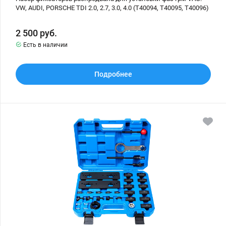
T40095,
T40096)
VW, AUDI, PORSCHE TDI 2.0, 2.7, 3.0, 4.0 (T40094, T40095, T40096)
2 500
руб.
Есть в наличии
Подробнее
Набор
фиксаторов
для
установки
фаз
грм
VAG
2.9,
3.0
TFSI
EA839