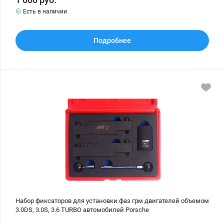
Есть в наличии
Подробнее
Набор
фиксаторов
для
установки
фаз
грм
двигателей
объемом
3.0DS,
3.0S,
3.6
TURBO
автомобилей
Porsche
Набор фиксаторов для установки фаз грм двигателей объемом
3.0DS, 3.0S, 3.6 TURBO автомобилей Porsche