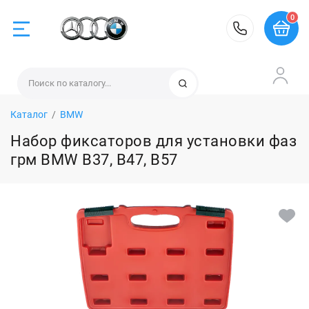
0
BMW
Найти
Каталог
/
BMW
Mercedes
Набор фиксаторов для установки фаз
грм BMW B37, B47, B57
VAG
Volvo
Land Rover