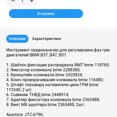
В корзину
Описание
Характеристики
Инструмент предназначен для регулировки фаз грм
двигателей BMW B37, B47, B57.
1. Шаблон фиксации распредвала ВМТ bmw 118760;
2. Фиксатор коленвала bmw 2288380;
3. Кронштейн коленвала bmw 2420824;
4. Ключ проворачивания коленвала bmw 116480;
5. Штифт плунжера натяжителя цепи ГРМ bmw
113340, 2 шт;
6. Съёмник ТНВД bmw 2448914;
7. Адаптер фиксатора коленвала bmw 2365488;
8. Винт М8 адаптера bmw 2365488, 2шт;
Аналоги: JTC-6796;