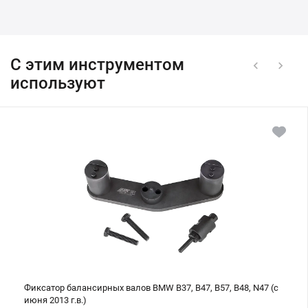
С этим инструментом
используют
Фиксатор
балансирных
валов
BMW
B37,
B47,
B57,
B48,
N47
(с
июня
2013
г.в.)
Фиксатор балансирных валов BMW B37, B47, B57, B48, N47 (с
июня 2013 г.в.)