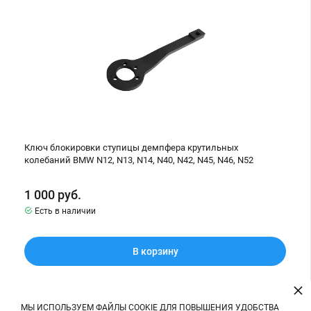
ступицы
демпфера
крутильных
колебаний
BMW
N12,
N13,
N14,
N40,
N42,
N45,
N46,
N52
Ключ блокировки ступицы демпфера крутильных
колебаний BMW N12, N13, N14, N40, N42, N45, N46, N52
1 000
руб.
Есть в наличии
В корзину
×
МЫ ИСПОЛЬЗУЕМ ФАЙЛЫ COOKIE ДЛЯ ПОВЫШЕНИЯ УДОБСТВА