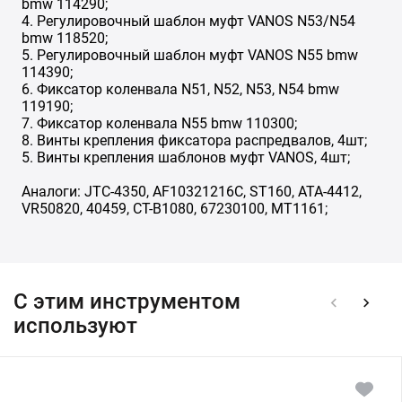
bmw 114290;
4. Регулировочный шаблон муфт VANOS N53/N54
bmw 118520;
5. Регулировочный шаблон муфт VANOS N55 bmw
114390;
6. Фиксатор коленвала N51, N52, N53, N54 bmw
119190;
7. Фиксатор коленвала N55 bmw 110300;
8. Винты крепления фиксатора распредвалов, 4шт;
5. Винты крепления шаблонов муфт VANOS, 4шт;
Аналоги: JTC-4350, AF10321216C, ST160, ATA-4412,
VR50820, 40459, CT-B1080, 67230100, MT1161;
С этим инструментом
используют
Ключ
блокировки