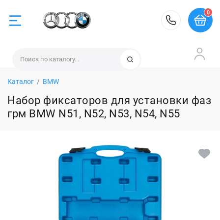
0
BMW
Найти
Каталог
/
BMW
Mercedes
Набор фиксаторов для установки фаз
грм BMW N51, N52, N53, N54, N55
VAG
Volvo
Land Rover